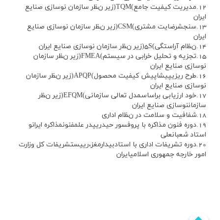
12.مديريت كيفيت جامع)TQM(زير نﻈر سازمان نوسازي صنايع
ايران
13.سنجشرضايت مشتري)CSM(زير نﻈر سازمان نوسازي صنايع
ايران
14.نﻈام آراستگي)5S(زير نﻈر سازمان نوسازي صنايع ايران
15.تجزيه و تحليل خرابي در سيستم)FMEA(زير نﻈر سازمان
نوسازي صنايع ايران
16.طرح ريزيپيشاپيش كيفيت محصول)APQP(زير نﻈر سازمان
نوسازي صنايع ايران
17.خود ارزيابي براساسمدل تعالي سازماني)EFQM(زير نﻈر
سازماننوسازي صنايع ايران
18.شفافيت و سلامت در نﻈام اداري
19.دوره فنون مذاكره با پروفسور حيدريپدر علمفنونمذاكره ايرانو
استاد شعبانعلي
20.دوره تشريفات اداري با استادبيدارمغز،رييستشريفات كل وزارت
امور خارجه جمهوري اسلاميايران