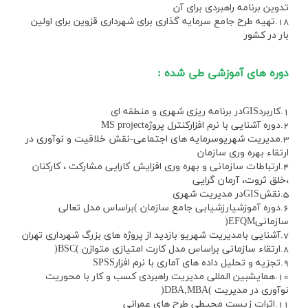
تدوين برنامه راهبردي براي آن
18.تهيه طرح جامع سرمايه گذاري براي شهرداري قزوين براي اولين
بار در كشور
دوره هاي آموزشي طي شده :
1.كاربردGISدر برنامه ريزي شهري و منطقه اي
2.دوره آشنايي با نرم افزاركنترل پروژهMS project
3.مديريت شهريوسرمايه هاي اجتماعي-نقش خلاقيت و نوآوري در
ارتقاء بهره وري سازمان
4.ارتباطات سازماني و بهره وري افزايش كارايي مشاركت ، كاركنان
،خلق ثروت، آرمان گرايي
5.نقشGISدر مديريت شهري
6.دوره آموزشيارزشيابي جامع سازمان )براساس مدل تعالي
سازمانيEFQM(
7.آشنايي بامديريت شهريو بازديد از پروژه هاي بزرگ شهرداري تهران
8.ارتقاء سازماني براساس مدل كارت امتيازي متوازن )BSC(
9.تجزيه و تحليل داده هاي آماري با نرم افزارSPSS
10.همايشبين المللي مديريت راهبردي كسب و كار با محوريت
نوآوري در مديريت )DBA,MBA(
11.اثرات زيست محيطي طرح هاي عمراني