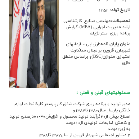
تاریخ تولد:
1353
تحصیلات:
مهندس صنايع–كارشناسي
ارشد مديريت اجرايي (MBA)-گرايش
برنامه ريزي استراتژيك
عنوان پایان نامه:
ارزيابي سازمانهاي
شهرداري قزوين بر مبناي مدلكارت
امتيازي متوازن(BSC)و براساس منطق
فازي
مسئوليتهاي قبلي و فعلي :
مدير توليد و برنامه ريزي شركت شفق كارپارسدر كارخانجات لوازم
خانگي پارساز سال1380تا1384و
اصلاح بيش از20فرآيند توليد محصول و افزايش40-50درصدي توليد
و كاهش ضايعات توليدي از10درصد
به زير2درصد
2.مشاور اجتماعي شهردار قزوين از سال1387تا1388