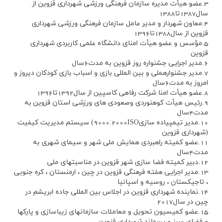
3.عضو هيأت مديره سازمان فرهنگي ورزشي شهرداري قزوين از
سال1387تا1388
4.معاون شهردار و مدير عامل سازمان فرهنگي ورزشي شهرداري
قزوين از سال1388تا1396
5.مؤسس و عضو هيأت امناي دانشگاه علمي كاربردي شهرداري
قزوين
6.مدير اجرايي جشنواره روز قزوين به مدت6سال
7.مدير جشنوارهملي و بين المللي بازي و اسباب بازي كودكان ديروز و
امروز به مدت6سال
8.عضو هيأت امنا شركت رفاهي كاسپين از سال1392تا1396
9.رئيس هيأت كوهنوردي وصعودي هاي ورزشي استان قزوين به
مدت4سال
10.مدير تيمپياده سازي9000:2000ISO) سيستم مديريت كيفيت
(شهرداري قزوين
11.عضو كميته راهبردي همايش ملي شهر و سيماي شهري به
مدت4سال
12.دبير كميته فضا سازي شهر قزوين در مناسبتهاي ملي
13.مدير اجرايي هفته فرهنگي قزوين در چين ، ارمنستان ، كره جنوبي
، تاجيكستان ، روسيه و اسپانيا
14.نماينده شهرداري قزوين در اجلاس بين المللي جاده ابريشم در
چين در سال2017
15.عضو كميسيون تحويل و معاملات سازمانهاي زيباسازي و پاركها
و فضاي سبز و پسماند شهرداري قزوين