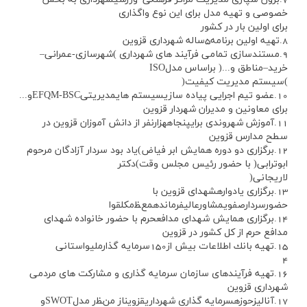
خصوصي و تهيه مدل براي اين نوع واگذاري
براي اولين بار در كشور
8.تهيه اولين برنامه5ساله شهرداري قزوين
9.مستندسازي تمامي فرآيند هاي شهرداري )شهرسازي-عمراني–
خريد–مناطق و...( براساس مدلISO
)سيستم مديريت كيفيت(
10.عضو تيم اجرايي پياده سازيسيستم هايمديريتيEFQM-BSCو...
براي معاونين و مديران شهردار قزوين
11.آموزش شهروندي برايپنجاههزارنفر از دانش آموزان قزوين در
سطح مدارس قزوين
12.برگزاري دو دوره همايش ابر فياض)ياد بود سردار آزادگان مرحوم
ابوترابي( با حضور رئيس مجلس وقت)دكتر
لاريجاني(
13.برگزاري يادوارهشهداي قزوين با
حضورسردارصفويمشاورعاليفرماندهمعﻈمكلقوا
14.برگزاري همايش شهداي مدافعحرم با حضور خانواده شهداي
مدافع حرم از كل كشور در قزوين
15.تهيه بانك اطلاعات بيش از150سرمايه گذارمليواستاني
4
16.تهيه فرآيندهاي سازمان سرمايه گذاري و مشاركت هاي مردمي
شهرداري قزوين
17.آناليزحوزهسرمايه گذاري شهرداريقزويناز منﻈر مدلSWOTو