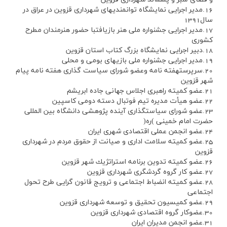
16.مدير اجرايي نمايشگاه توانمنديهاي شهرداري قزوين در عراق در
سال1391
17.مدير اجرايي جشنواره ملي هنر بازيافتبا حضور هنرمندان مطرح
كشوري
18.دبير اجرايي نمايشگاه بزرگ كتاب استان قزوين
19.مدير اجرايي جشنواره ملي بازيهاي بومي و محلي
20.سرپرستهفته نامه وعضو شوراي سياست گذاري هفته نامه پيام
شهر قزوين
21.عضو كميته راهبري اجلاس جهاني جاده ابريشم
22.عضو هيأت مديره تيم فوتبال دسته دومي كاسپين
23.عضو شوراي سياستگذاري آينده پژوهشي دانشگاه بين المللي
حضرت امام خميني )ره(
24.عضو انجمن عملي اقتصادي شهري ايران
25.عضو كميته سلامت اداري و صيانت از حقوق مردم در شهرداري
قزوين
26.عضو كميته تدوين برنامه استراتژيك شهر قزوين
27.عضو كار گروه گردشگري شهرداري قزوين
28.عضو كميته انضباط اجتماعي و ترويج قانون گرايي طرح تحول
اجتماعي
29.عضو كميسيون تحقيق و توسعه شهرداري قزوين
30.عضوكار گروه اقتصادي شهرداري قزوين
31.عضو انجمن مديران ايران