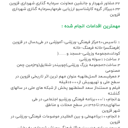
32.مشاور شهردار و جانشين معاونت سرمايه گذاري شهرداري قزوين
33.دبيركار گروه كارشناسيو ارزيابي طرحهايسرمايه گذاري شهرداري
قزوين
مهمترين اقدامات انجام شده :
1.تاسيس90مركز فرهنگي–ورزشي–آموزشي در طي8سال در قزوين
)فرهنگسرا-خانه فرهنگ–خانه
كودك،مجموعه وزرشي–مسجد و.......(
2.ساخت11سوله ورزشي
3.ساخت2مجموعه بزرگ ورزشي)چوبيندر–شقايق(و3زمين چمن
مصنوعي
4.معرفيسـعد السـلﻄنهبه عنوان مهم ترين اثر تاريخي قزوين در
سطح ملي و تهيهبيش از6000دقيقه
فيلم و مستنداز سعد السلطنهو پخش از شبكه هاي ملي در سالهاي
گذشته
5.انجام000/10برنامه فرهنگي ورزشيو اجتماعي در طي
سالهاي1388تا1396در سطح محلات و مناطق
شهر قزوين
6.انجام100برنامهملي و بين الملليدر موضوعات فرهنگي–ورزشي در
قزوين
7.برون سپاري مديريت مراكز فرهنگي–ورزشيشهرداري به بخش